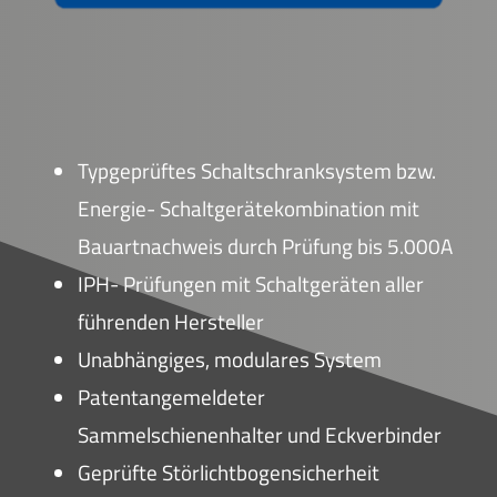
Typgeprüftes Schaltschranksystem bzw.
Energie- Schaltgerätekombination mit
Bauartnachweis durch Prüfung bis 5.000A
IPH- Prüfungen mit Schaltgeräten aller
führenden Hersteller
Unabhängiges, modulares System
Patentangemeldeter
Sammelschienenhalter und Eckverbinder
Geprüfte Störlichtbogensicherheit